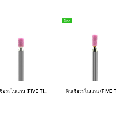
New
หินเจียระไนแกน (FIVE TIGER)