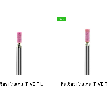
New
หินเจียระไนแกน (FIVE TIGER)