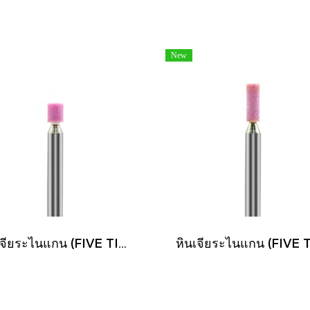
New
หินเจียระไนแกน (FIVE TIGER)