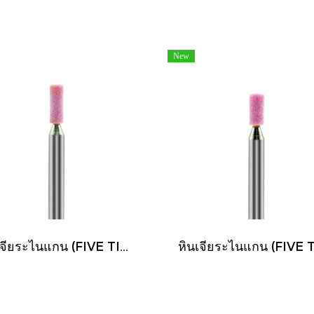
New
หินเจียระไนแกน (FIVE TIGER)