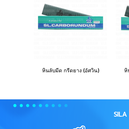
หินลับมีด กรีดยาง (อัศวิน)
หิ
SIL