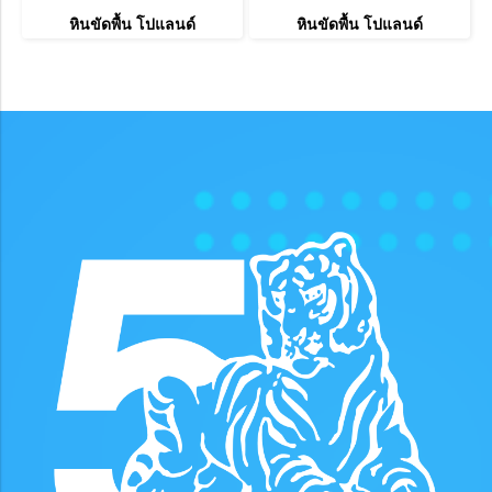
หินขัดพื้น โปแลนด์
หินขัดพื้น โปแลนด์