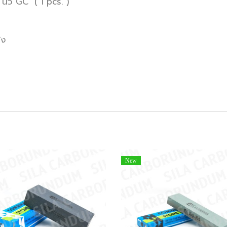
นิ้ว GC ( 1 pcs. )
้ง
New