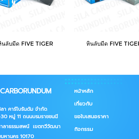
หินลับมีด FIVE TIGER
หินลับมีด FIVE TIGE
A CARBORUNDUM
หน้าหลัก
เกี่ยวกับ
ศิลา คาร์โบรันดัม จำกัด
ขอใบเสนอราคา
30 หมู่ 11 ถนนบรมราชชนนี
าลาธรรมสพน์ เขตทวีวัฒนา
กิจกรรม
พมหานคร 10170