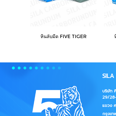
หินลับมีด FIVE TIGER
SIL
บริษัท 
29/28-
แขวง
ศ
กรุงเท